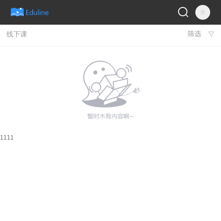
筛选
线下课

1111